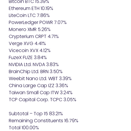
Bitcoin BTC 15.39%
Ethereum ETH 10.19%
LiteCoin LTC 7.86%
PowerLedger POWR 7.07%
Monero XMR 5.26%
Crypterium CRPT 4.71%
Verge XVG 4.41%
Vicecoin XVX 4.12%
FuzeX FUZE 3.84%
NVIDIA Ltd. NVDA 3.83%
BrainChip Ltd. BRN 3.50%
Weebit Nano Ltd. WBT 3.39%
China Large Cap IZZ 3.36%
Taiwan Small Cap ITW 3.24%
TCP Capital Corp. TCPC 3.05%
Subtotal – Top 15 83.21%
Remaining Constituents 16.79%
Total 100.00%