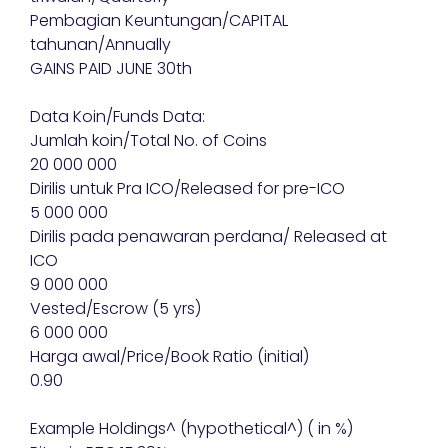
Pembagian Keuntungan/CAPITAL
tahunan/Annually
GAINS PAID JUNE 30th
Data Koin/Funds Data:
Jumlah koin/Total No. of Coins
20 000 000
Dirilis untuk Pra ICO/Released for pre-ICO
5 000 000
Dirilis pada penawaran perdana/ Released at
ICO
9 000 000
Vested/Escrow (5 yrs)
6 000 000
Harga awal/Price/Book Ratio (initial)
0.90
Example Holdings^ (hypothetical^) ( in %)