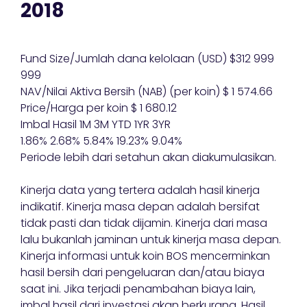
2018
Fund Size/Jumlah dana kelolaan (USD) $312 999
999
NAV/Nilai Aktiva Bersih (NAB) (per koin) $ 1 574.66
Price/Harga per koin $ 1 680.12
Imbal Hasil 1M 3M YTD 1YR 3YR
1.86% 2.68% 5.84% 19.23% 9.04%
Periode lebih dari setahun akan diakumulasikan.
Kinerja data yang tertera adalah hasil kinerja
indikatif. Kinerja masa depan adalah bersifat
tidak pasti dan tidak dijamin. Kinerja dari masa
lalu bukanlah jaminan untuk kinerja masa depan.
Kinerja informasi untuk koin BOS mencerminkan
hasil bersih dari pengeluaran dan/atau biaya
saat ini. Jika terjadi penambahan biaya lain,
imbal hasil dari investasi akan berkurang. Hasil