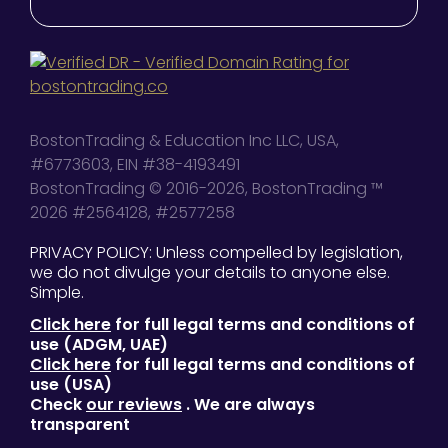
BostonTrading & Education Inc LLC, USA,
#6773603, EIN #38-4193491
BostonTrading © 2016-2026, BostonTrading ™
2026 #2564128, #2577258
PRIVACY POLICY: Unless compelled by legislation,
we do not divulge your details to anyone else.
Simple.
Click here
for full legal terms and conditions of
use (ADGM, UAE)
Click here
for full legal terms and conditions of
use (USA)
Check
our reviews
. We are always
transparent